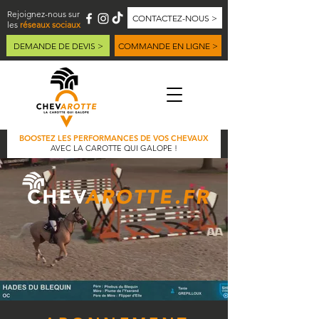
Rejoignez-nous sur
CONTACTEZ-NOUS >
les
réseaux sociaux
DEMANDE DE DEVIS >
COMMANDE EN LIGNE >
BOOSTEZ LES PERFORMANCES DE VOS CHEVAUX
AVEC LA CAROTTE QUI GALOPE !