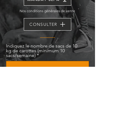
Nos conditions générales de vente
CONSULTER
Indiquez le nombre de sacs de 10
kg de carottes (minimum 10
sacs/semaine)
Quelle est l'utilisation des carottes pour
vos chevaux ?
Comme ration
Comme récompense
En cochant cette case, vous acceptez d'être
rappelé(e) par notre commercial et vous
acceptez la
politique de confidentialité de
Chevarotte
S'ABONNER DÈS MAINTENANT !