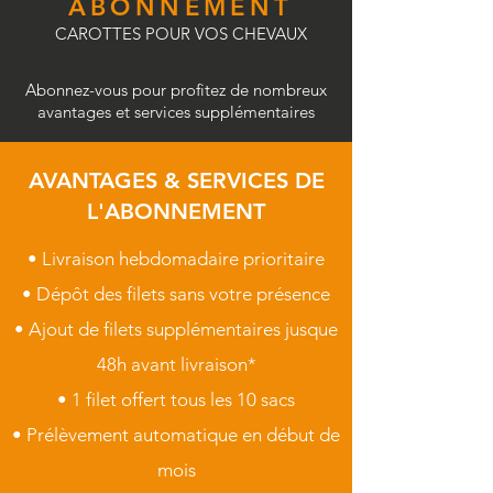
ABONNEMENT
CAROTTES POUR VOS CHEVAUX
Abonnez-vous pour profitez de nombreux
avantages et services supplémentaires
AVANTAGES & SERVICES DE
L'ABONNEMENT
• Livraison hebdomadaire prioritaire
• Dépôt des filets sans votre présence
• Ajout de filets supplémentaires jusque
48h avant livraison*
• 1 filet offert tous les 10 sacs
• Prélèvement automatique en début de
mois